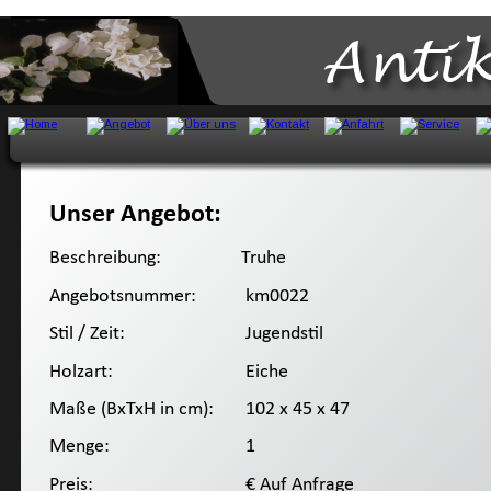
Anti
Unser Angebot:
Beschreibung:
Truhe
Angebotsnummer:
 km0022
Stil / Zeit:
 Jugendstil
Holzart:
 Eiche
Maße (BxTxH in cm):
 102 x 45 x 47
Menge:
 1
Preis:
 € Auf Anfrage